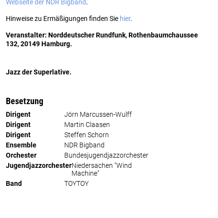
Webseite der NDR Bigband
.
Hinweise zu Ermäßigungen finden Sie
hier
.
Veranstalter: Norddeutscher Rundfunk, Rothenbaumchaussee
132, 20149 Hamburg.
Jazz der Superlative.
Besetzung
Dirigent
Jörn Marcussen-Wulff
Dirigent
Martin Claasen
Dirigent
Steffen Schorn
Ensemble
NDR Bigband
Orchester
Bundesjugendjazzorchester
Jugendjazzorchester
Niedersachen "Wind
Machine"
Band
TOYTOY