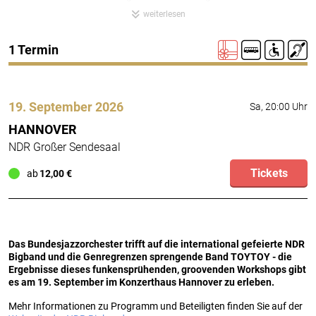
Webseite der NDR Bigband.
weiterlesen
Bustra
Barr
H
1 Termin
19. September 2026
Sa, 20:00 Uhr
HANNOVER
NDR Großer Sendesaal
Tickets
ab
12,00 €
Das Bundesjazzorchester trifft auf die international gefeierte NDR
Bigband und die Genregrenzen sprengende Band TOYTOY - die
Ergebnisse dieses funkensprühenden, groovenden Workshops gibt
es am 19. September im Konzerthaus Hannover zu erleben.
Mehr Informationen zu Programm und Beteiligten finden Sie auf der