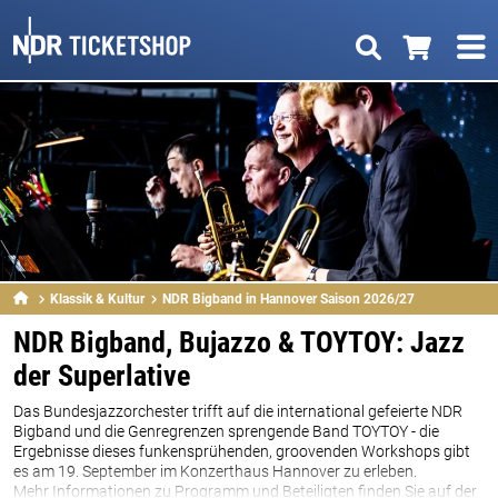
Klassik & Kultur
NDR Bigband in Hannover Saison 2026/27
NDR Bigband, Bujazzo & TOYTOY: Jazz
der Superlative
Das Bundesjazzorchester trifft auf die international gefeierte NDR
Bigband und die Genregrenzen sprengende Band TOYTOY - die
Ergebnisse dieses funkensprühenden, groovenden Workshops gibt
es am 19. September im Konzerthaus Hannover zu erleben.
Mehr Informationen zu Programm und Beteiligten finden Sie auf der