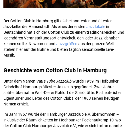
Der Cotton Club in Hamburg gilt als bekanntester und ältester
Jazzkeller der Hansestadt. Als eines der ersten
Jazzlokale
in
Deutschland hat sich der Cotton Club zu einem traditionsreichen und
legendären Veranstaltungsort entwickelt, den jeder Jazzliebhaber
kennen sollte. Newcomer und
Jazzgrößen
aus der ganzen Welt
stehen hier auf der Bühne und bieten täglich sensationelle Live-
Musik.
Geschichte vom Cotton Club in Hamburg
Unter dem Namen
Vati’s Tube Jazzclub
wurde 1959 im Tiefbunker
Grindelhof Hamburgs ältester Jazzclub gegründet. Zwei Jahre
später übernahm Wolf-Dieter Rohloff die Spielstätte. Bis heute ist er
Eigentümer und Leiter des Cotton Clubs, der 1963 seinen heutigen
Namen erhielt.
Im Jahr 1967 wurde der Hamburger Jazzclub e.V. übernommen –
inklusive der Räumlichkeiten im Hochbunker Poelchaukamp 10, wo
der Cotton Club Hamburger Jazzclub e.V., wie er sich fortan nannte,