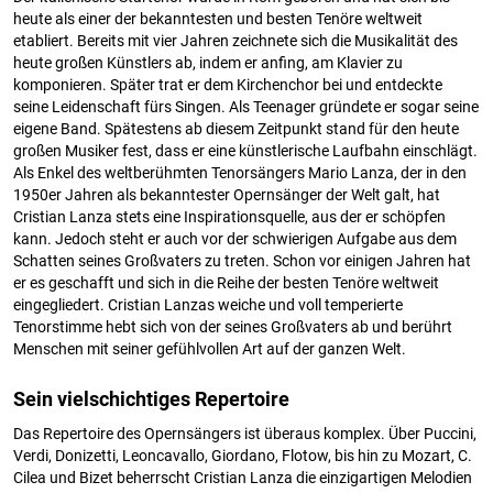
heute als einer der bekanntesten und besten Tenöre weltweit
etabliert. Bereits mit vier Jahren zeichnete sich die Musikalität des
heute großen Künstlers ab, indem er anfing, am Klavier zu
komponieren. Später trat er dem Kirchenchor bei und entdeckte
seine Leidenschaft fürs Singen. Als Teenager gründete er sogar seine
eigene Band. Spätestens ab diesem Zeitpunkt stand für den heute
großen Musiker fest, dass er eine künstlerische Laufbahn einschlägt.
Als Enkel des weltberühmten Tenorsängers Mario Lanza, der in den
1950er Jahren als bekanntester Opernsänger der Welt galt, hat
Cristian Lanza stets eine Inspirationsquelle, aus der er schöpfen
kann. Jedoch steht er auch vor der schwierigen Aufgabe aus dem
Schatten seines Großvaters zu treten. Schon vor einigen Jahren hat
er es geschafft und sich in die Reihe der besten Tenöre weltweit
eingegliedert. Cristian Lanzas weiche und voll temperierte
Tenorstimme hebt sich von der seines Großvaters ab und berührt
Menschen mit seiner gefühlvollen Art auf der ganzen Welt.
Sein vielschichtiges Repertoire
Das Repertoire des Opernsängers ist überaus komplex. Über Puccini,
Verdi, Donizetti, Leoncavallo, Giordano, Flotow, bis hin zu Mozart, C.
Cilea und Bizet beherrscht Cristian Lanza die einzigartigen Melodien