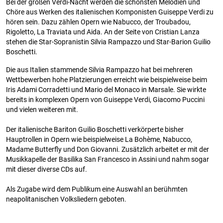
Bei der großen Verdi-Nacht werden die schönsten Melodien und
Chöre aus Werken des italienischen Komponisten Guiseppe Verdi zu
hören sein. Dazu zählen Opern wie Nabucco, der Troubadou,
Rigoletto, La Traviata und Aida. An der Seite von Cristian Lanza
stehen die Star-Sopranistin Silvia Rampazzo und Star-Barion Guilio
Boschetti.
Die aus Italien stammende Silvia Rampazzo hat bei mehreren
Wettbewerben hohe Platzierungen erreicht wie beispielweise beim
Iris Adami Corradetti und Mario del Monaco in Marsale. Sie wirkte
bereits in komplexen Opern von Guiseppe Verdi, Giacomo Puccini
und vielen weiteren mit.
Der italienische Bariton Guilio Boschetti verkörperte bisher
Hauptrollen in Opern wie beispielweise La Bohème, Nabucco,
Madame Butterfly und Don Giovanni. Zusätzlich arbeitet er mit der
Musikkapelle der Basilika San Francesco in Assini und nahm sogar
mit dieser diverse CDs auf.
Als Zugabe wird dem Publikum eine Auswahl an berühmten
neapolitanischen Volksliedern geboten.