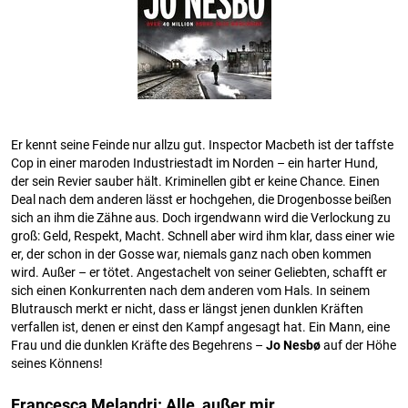
Er kennt seine Feinde nur allzu gut. Inspector Macbeth ist der taffste
Cop in einer maroden Industriestadt im Norden – ein harter Hund,
der sein Revier sauber hält. Kriminellen gibt er keine Chance. Einen
Deal nach dem anderen lässt er hochgehen, die Drogenbosse beißen
sich an ihm die Zähne aus. Doch irgendwann wird die Verlockung zu
groß: Geld, Respekt, Macht. Schnell aber wird ihm klar, dass einer wie
er, der schon in der Gosse war, niemals ganz nach oben kommen
wird. Außer – er tötet. Angestachelt von seiner Geliebten, schafft er
sich einen Konkurrenten nach dem anderen vom Hals. In seinem
Blutrausch merkt er nicht, dass er längst jenen dunklen Kräften
verfallen ist, denen er einst den Kampf angesagt hat. Ein Mann, eine
Frau und die dunklen Kräfte des Begehrens –
Jo Nesbø
auf der Höhe
seines Könnens!
Francesca Melandri: Alle, außer mir