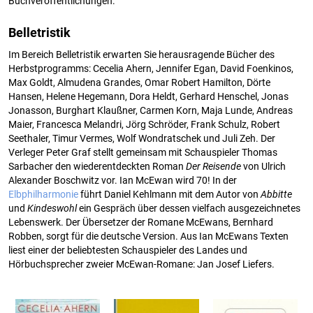
Buchveröffentlichungen.
Belletristik
Im Bereich Belletristik erwarten Sie herausragende Bücher des
Herbstprogramms: Cecelia Ahern, Jennifer Egan, David Foenkinos,
Max Goldt, Almudena Grandes, Omar Robert Hamilton, Dörte
Hansen, Helene Hegemann, Dora Heldt, Gerhard Henschel, Jonas
Jonasson, Burghart Klaußner, Carmen Korn, Maja Lunde, Andreas
Maier, Francesca Melandri, Jörg Schröder, Frank Schulz, Robert
Seethaler, Timur Vermes, Wolf Wondratschek und Juli Zeh. Der
Verleger Peter Graf stellt gemeinsam mit Schauspieler Thomas
Sarbacher den wiederentdeckten Roman
Der Reisende
von Ulrich
Alexander Boschwitz vor. Ian McEwan wird 70! In der
Elbphilharmonie
führt Daniel Kehlmann mit dem Autor von
Abbitte
und
Kindeswohl
ein Gespräch über dessen vielfach ausgezeichnetes
Lebenswerk. Der Übersetzer der Romane McEwans, Bernhard
Robben, sorgt für die deutsche Version. Aus Ian McEwans Texten
liest einer der beliebtesten Schauspieler des Landes und
Hörbuchsprecher zweier McEwan-Romane: Jan Josef Liefers.