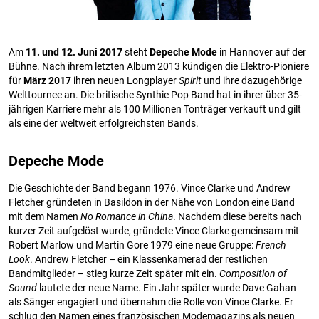
Am
11. und 12. Juni 2017
steht
Depeche Mode
in Hannover auf der
Bühne. Nach ihrem letzten Album 2013 kündigen die Elektro-Pioniere
für
März 2017
ihren neuen Longplayer
Spirit
und ihre dazugehörige
Welttournee an. Die britische Synthie Pop Band hat in ihrer über 35-
jährigen Karriere mehr als 100 Millionen Tonträger verkauft und gilt
als eine der weltweit erfolgreichsten Bands.
Depeche Mode
Die Geschichte der Band begann 1976. Vince Clarke und Andrew
Fletcher gründeten in Basildon in der Nähe von London eine Band
mit dem Namen
No Romance in China
. Nachdem diese bereits nach
kurzer Zeit aufgelöst wurde, gründete Vince Clarke gemeinsam mit
Robert Marlow und Martin Gore 1979 eine neue Gruppe:
French
Look
. Andrew Fletcher – ein Klassenkamerad der restlichen
Bandmitglieder – stieg kurze Zeit später mit ein.
Composition of
Sound
lautete der neue Name. Ein Jahr später wurde Dave Gahan
als Sänger engagiert und übernahm die Rolle von Vince Clarke. Er
schlug den Namen eines französischen Modemagazins als neuen