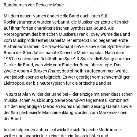
Bandnamen vor:
Depeche Mode
.
Mit dem neuen Namen änderte die Band auch ihren Stil:
Rockinstrumente wurden verbannt, die Musiker konzentrierten sich
auf ihren fortan charakteristischen Synthesizer-Sound. Als
Vorprogramm des britischen Musikers Frank Tovey wurde die Band
vom Musikproduzenten Daniel Miller entdeckt und begannen erste
Plattenaufnahmen. Die New-Romantic-Welle sowie der Synthesizer-
Boom der 80er Jahre machte Depeche Mode populär. Nach dem
1981 erschienenen Debütalbum
Speak & Spell
verließ Songschreiber
Clarke die Band, was viele vom Ende der Band überzeugte. Das
zweite Album
A Broken Frame
, das ohne ihn aufgenommen wurde,
war jedoch ebenso erfolgreich. Es war geprägt vom schwermütigen
Elektropop, der bis heute typisch für die britische Band ist.
1982 trat Alan Wilder der Band bei – der einzige mit einer klassischen
musikalischen Ausbildung. Seine Sound-Arrangements, kombiniert
mit den eingängigen Melodien Gores und dem Gesang Galans sowie
der Sample-basierte Maschinenklang wurden zum Markenzeichen
der Band.
In den folgenden Jahren entwickelte sich Depeche Mode immer
weiter und avancierte zu einer der einflussreichsten und