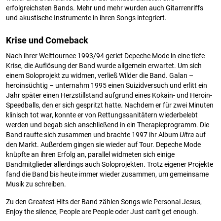
erfolgreichsten Bands. Mehr und mehr wurden auch Gitarrenriffs
und akustische Instrumente in ihren Songs integriert.
Krise und Comeback
Nach ihrer Welttournee 1993/94 geriet Depeche Mode in eine tiefe
Krise, die Auflösung der Band wurde allgemein erwartet. Um sich
einem Soloprojekt zu widmen, verließ Wilder die Band. Galan –
heroinsüchtig – unternahm 1995 einen Suizidversuch und erlitt ein
Jahr später einen Herzstillstand aufgrund eines Kokain- und Heroin-
Speedballs, den er sich gespritzt hatte. Nachdem er für zwei Minuten
klinisch tot war, konnte er von Rettungssanitätern wiederbelebt
werden und begab sich anschließend in ein Therapieprogramm. Die
Band raufte sich zusammen und brachte 1997 ihr Album
Ultra
auf
den Markt. Außerdem gingen sie wieder auf Tour. Depeche Mode
knüpfte an ihren Erfolg an, parallel widmeten sich einige
Bandmitglieder allerdings auch Soloprojekten. Trotz eigener Projekte
fand die Band bis heute immer wieder zusammen, um gemeinsame
Musik zu schreiben.
Zu den Greatest Hits der Band zählen Songs wie Personal Jesus,
Enjoy the silence, People are People oder Just can’t get enough.