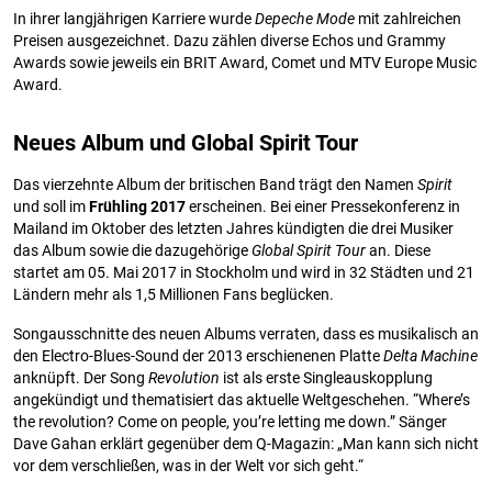
In ihrer langjährigen Karriere wurde
Depeche Mode
mit zahlreichen
Preisen ausgezeichnet. Dazu zählen diverse Echos und Grammy
Awards sowie jeweils ein BRIT Award, Comet und MTV Europe Music
Award.
Neues Album und Global Spirit Tour
Das vierzehnte Album der britischen Band trägt den Namen
Spirit
und soll im
Frühling 2017
erscheinen. Bei einer Pressekonferenz in
Mailand im Oktober des letzten Jahres kündigten die drei Musiker
das Album sowie die dazugehörige
Global Spirit Tour
an. Diese
startet am 05. Mai 2017 in Stockholm und wird in 32 Städten und 21
Ländern mehr als 1,5 Millionen Fans beglücken.
Songausschnitte des neuen Albums verraten, dass es musikalisch an
den Electro-Blues-Sound der 2013 erschienenen Platte
Delta Machine
anknüpft. Der Song
Revolution
ist als erste Singleauskopplung
angekündigt und thematisiert das aktuelle Weltgeschehen. “Where’s
the revolution? Come on people, you’re letting me down.” Sänger
Dave Gahan erklärt gegenüber dem Q-Magazin: „Man kann sich nicht
vor dem verschließen, was in der Welt vor sich geht.“