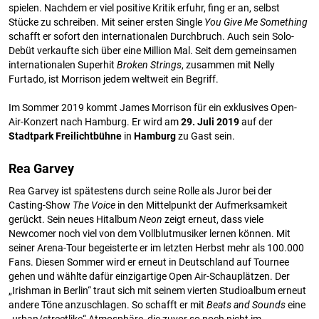
spielen. Nachdem er viel positive Kritik erfuhr, fing er an, selbst
Stücke zu schreiben. Mit seiner ersten Single
You Give Me Something
schafft er sofort den internationalen Durchbruch. Auch sein Solo-
Debüt verkaufte sich über eine Million Mal. Seit dem gemeinsamen
internationalen Superhit
Broken Strings
, zusammen mit Nelly
Furtado, ist Morrison jedem weltweit ein Begriff.
Im Sommer 2019 kommt James Morrison für ein exklusives Open-
Air-Konzert nach Hamburg. Er wird am
29. Juli 2019
auf der
Stadtpark Freilichtbühne
in
Hamburg
zu Gast sein.
Rea Garvey
Rea Garvey ist spätestens durch seine Rolle als Juror bei der
Casting-Show
The Voice
in den Mittelpunkt der Aufmerksamkeit
gerückt. Sein neues Hitalbum
Neon
zeigt erneut, dass viele
Newcomer noch viel von dem Vollblutmusiker lernen können. Mit
seiner Arena-Tour begeisterte er im letzten Herbst mehr als 100.000
Fans. Diesen Sommer wird er erneut in Deutschland auf Tournee
gehen und wählte dafür einzigartige Open Air-Schauplätzen. Der
„Irishman in Berlin“ traut sich mit seinem vierten Studioalbum erneut
andere Töne anzuschlagen. So schafft er mit
Beats and Sounds
eine
„urban/streetlike“ Atmosphäre, die zuvor so noch nicht im