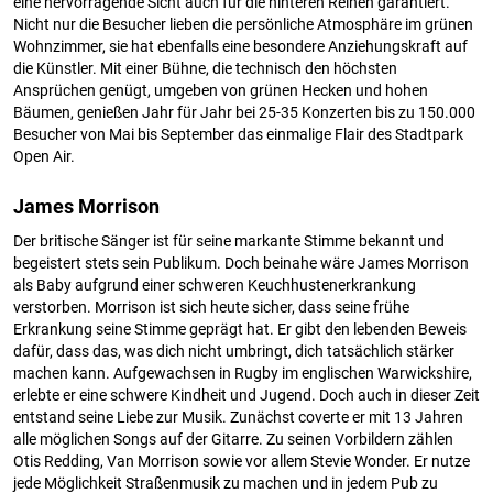
eine hervorragende Sicht auch für die hinteren Reihen garantiert.
Nicht nur die Besucher lieben die persönliche Atmosphäre im grünen
Wohnzimmer, sie hat ebenfalls eine besondere Anziehungskraft auf
die Künstler. Mit einer Bühne, die technisch den höchsten
Ansprüchen genügt, umgeben von grünen Hecken und hohen
Bäumen, genießen Jahr für Jahr bei 25-35 Konzerten bis zu 150.000
Besucher von Mai bis September das einmalige Flair des Stadtpark
Open Air.
James Morrison
Der britische Sänger ist für seine markante Stimme bekannt und
begeistert stets sein Publikum. Doch beinahe wäre James Morrison
als Baby aufgrund einer schweren Keuchhustenerkrankung
verstorben. Morrison ist sich heute sicher, dass seine frühe
Erkrankung seine Stimme geprägt hat. Er gibt den lebenden Beweis
dafür, dass das, was dich nicht umbringt, dich tatsächlich stärker
machen kann. Aufgewachsen in Rugby im englischen Warwickshire,
erlebte er eine schwere Kindheit und Jugend. Doch auch in dieser Zeit
entstand seine Liebe zur Musik. Zunächst coverte er mit 13 Jahren
alle möglichen Songs auf der Gitarre. Zu seinen Vorbildern zählen
Otis Redding, Van Morrison sowie vor allem Stevie Wonder. Er nutze
jede Möglichkeit Straßenmusik zu machen und in jedem Pub zu