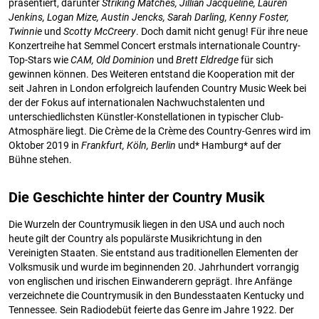
präsentiert, darunter
Striking Matches, Jillian Jacqueline, Lauren
Jenkins, Logan Mize, Austin Jencks, Sarah Darling, Kenny Foster,
Twinnie
und
Scotty McCreery
. Doch damit nicht genug! Für ihre neue
Konzertreihe hat Semmel Concert erstmals internationale Country-
Top-Stars wie
CAM, Old Dominion
und
Brett Eldredge
für sich
gewinnen können. Des Weiteren entstand die Kooperation mit der
seit Jahren in London erfolgreich laufenden Country Music Week bei
der der Fokus auf internationalen Nachwuchstalenten und
unterschiedlichsten Künstler-Konstellationen in typischer Club-
Atmosphäre liegt. Die Crème de la Crème des Country-Genres wird im
Oktober 2019 in
Frankfurt, Köln, Berlin
und* Hamburg* auf der
Bühne stehen.
Die Geschichte hinter der Country Musik
Die Wurzeln der Countrymusik liegen in den USA und auch noch
heute gilt der Country als populärste Musikrichtung in den
Vereinigten Staaten. Sie entstand aus traditionellen Elementen der
Volksmusik und wurde im beginnenden 20. Jahrhundert vorrangig
von englischen und irischen Einwanderern geprägt. Ihre Anfänge
verzeichnete die Countrymusik in den Bundesstaaten Kentucky und
Tennessee. Sein Radiodebüt feierte das Genre im Jahre 1922. Der