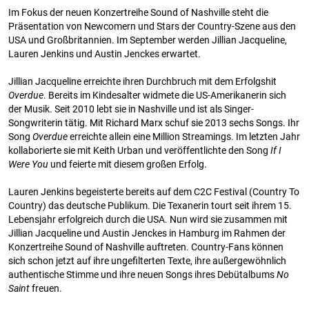
Im Fokus der neuen Konzertreihe Sound of Nashville steht die
Präsentation von Newcomern und Stars der Country-Szene aus den
USA und Großbritannien. Im September werden Jillian Jacqueline,
Lauren Jenkins und Austin Jenckes erwartet.
Jillian Jacqueline erreichte ihren Durchbruch mit dem Erfolgshit
Overdue
. Bereits im Kindesalter widmete die US-Amerikanerin sich
der Musik. Seit 2010 lebt sie in Nashville und ist als Singer-
Songwriterin tätig. Mit Richard Marx schuf sie 2013 sechs Songs. Ihr
Song
Overdue
erreichte allein eine Million Streamings. Im letzten Jahr
kollaborierte sie mit Keith Urban und veröffentlichte den Song
If I
Were You
und feierte mit diesem großen Erfolg.
Lauren Jenkins begeisterte bereits auf dem C2C Festival (Country To
Country) das deutsche Publikum. Die Texanerin tourt seit ihrem 15.
Lebensjahr erfolgreich durch die USA. Nun wird sie zusammen mit
Jillian Jacqueline und Austin Jenckes in Hamburg im Rahmen der
Konzertreihe Sound of Nashville auftreten. Country-Fans können
sich schon jetzt auf ihre ungefilterten Texte, ihre außergewöhnlich
authentische Stimme und ihre neuen Songs ihres Debütalbums
No
Saint
freuen.