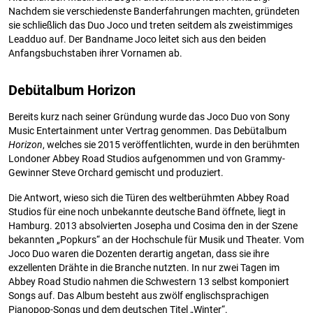
Nachdem sie verschiedenste Banderfahrungen machten, gründeten
sie schließlich das Duo Joco und treten seitdem als zweistimmiges
Leadduo auf. Der Bandname Joco leitet sich aus den beiden
Anfangsbuchstaben ihrer Vornamen ab.
Debütalbum Horizon
Bereits kurz nach seiner Gründung wurde das Joco Duo von Sony
Music Entertainment unter Vertrag genommen. Das Debütalbum
Horizon
, welches sie 2015 veröffentlichten, wurde in den berühmten
Londoner Abbey Road Studios aufgenommen und von Grammy-
Gewinner Steve Orchard gemischt und produziert.
Die Antwort, wieso sich die Türen des weltberühmten Abbey Road
Studios für eine noch unbekannte deutsche Band öffnete, liegt in
Hamburg. 2013 absolvierten Josepha und Cosima den in der Szene
bekannten „Popkurs“ an der Hochschule für Musik und Theater. Vom
Joco Duo waren die Dozenten derartig angetan, dass sie ihre
exzellenten Drähte in die Branche nutzten. In nur zwei Tagen im
Abbey Road Studio nahmen die Schwestern 13 selbst komponiert
Songs auf. Das Album besteht aus zwölf englischsprachigen
Pianopop-Songs und dem deutschen Titel „Winter“.