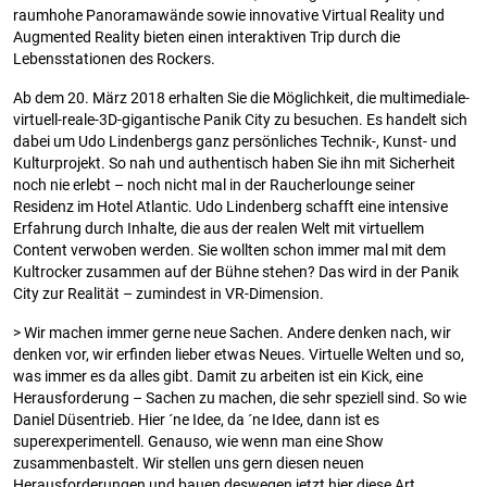
raumhohe Panoramawände sowie innovative Virtual Reality und
Augmented Reality bieten einen interaktiven Trip durch die
Lebensstationen des Rockers.
Ab dem 20. März 2018 erhalten Sie die Möglichkeit, die multimediale-
virtuell-reale-3D-gigantische Panik City zu besuchen. Es handelt sich
dabei um Udo Lindenbergs ganz persönliches Technik-, Kunst- und
Kulturprojekt. So nah und authentisch haben Sie ihn mit Sicherheit
noch nie erlebt – noch nicht mal in der Raucherlounge seiner
Residenz im Hotel Atlantic. Udo Lindenberg schafft eine intensive
Erfahrung durch Inhalte, die aus der realen Welt mit virtuellem
Content verwoben werden. Sie wollten schon immer mal mit dem
Kultrocker zusammen auf der Bühne stehen? Das wird in der Panik
City zur Realität – zumindest in VR-Dimension.
> Wir machen immer gerne neue Sachen. Andere denken nach, wir
denken vor, wir erfinden lieber etwas Neues. Virtuelle Welten und so,
was immer es da alles gibt. Damit zu arbeiten ist ein Kick, eine
Herausforderung – Sachen zu machen, die sehr speziell sind. So wie
Daniel Düsentrieb. Hier ´ne Idee, da ´ne Idee, dann ist es
superexperimentell. Genauso, wie wenn man eine Show
zusammenbastelt. Wir stellen uns gern diesen neuen
Herausforderungen und bauen deswegen jetzt hier diese Art