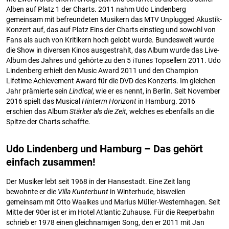
Alben auf Platz 1 der Charts. 2011 nahm Udo Lindenberg
gemeinsam mit befreundeten Musikern das MTV Unplugged Akustik-
Konzert auf, das auf Platz Eins der Charts einstieg und sowohl von
Fans als auch von Kritikern hoch gelobt wurde. Bundesweit wurde
die Show in diversen Kinos ausgestrahlt, das Album wurde das Live-
Album des Jahres und gehörte zu den 5 iTunes Topsellern 2011. Udo
Lindenberg erhielt den Music Award 2011 und den Champion
Lifetime Achievement Award für die DVD des Konzerts. Im gleichen
Jahr prämierte sein
Lindical
, wie er es nennt, in Berlin. Seit November
2016 spielt das Musical
Hinterm Horizont
in Hamburg. 2016
erschien das Album
Stärker als die Zeit,
welches es ebenfalls an die
Spitze der Charts schaffte.
Udo Lindenberg und Hamburg – Das gehört
einfach zusammen!
Der Musiker lebt seit 1968 in der Hansestadt. Eine Zeit lang
bewohnte er die
Villa Kunterbunt
in Winterhude, bisweilen
gemeinsam mit Otto Waalkes und Marius Müller-Westernhagen. Seit
Mitte der 90er ist er im Hotel Atlantic Zuhause. Für die Reeperbahn
schrieb er 1978 einen gleichnamigen Song, den er 2011 mit Jan