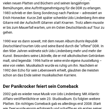
vielen neuen Platten und Büchern und seinen langjährigen
Bemühungen, eine Auftrittsgenehmigung für die DDR zu erlangen.
1983 schrieb er den Song
Sonderzug nach Pankow
– adressiert an
Erich Honecker. Kurze Zeit später schenkte Udo Lindenberg ihm eine
Gitarre mit der Aufschrift
Gitarren statt Knarren
. Trotz allem musste
er bis zum Mauerfall warten, um im Osten Deutschlands auf Tour zu
gehen.
1990 war es dann soweit, mit dem neuen Album
Bunte Republik
Deutschland
tourten Udo und seine Band durch die “offene” DDR. In
den 90er Jahren widmete sich Udo Lindenberg mehr und mehr der
Kunst. Besonders seine Likörelle, die er mit alkoholischen Getränken
malt, sind legendär. 1996 hatte er seine erste eigene Ausstellung –
eine von vielen. Musikalisch wurde es ruhig um ihn. Nachdem er
1992 den Echo für sein Lebenswerk erhielt, glaubten die meisten
schon an das Ende seiner musikalischen Karriere.
Der Panikrocker feiert sein Comeback
2002 gab es wieder neue Musik von Udo Lindenberg: Mit
Atlantic
Affairs
veröffentlichte er sein 23. Studioalbum. Es folgten weitere
Platten. Ein richtiges Comeback gab es allerdings erst 2008:
Stark
wie Zwei
wurde enorm erfolgreich und schaffte es als erstes seiner