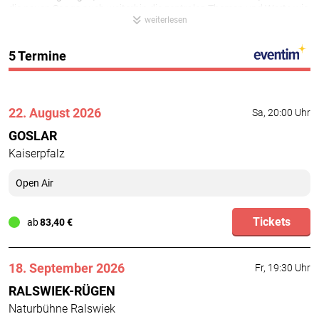
die neuen Songs auch weiterhin die zentralen Themen und Werte wie
weiterlesen
Freiheit, Freundschaft, Zusammenhalt.
5 Termine
22. August 2026
Sa, 20:00 Uhr
GOSLAR
Kaiserpfalz
Open Air
Tickets
ab
83,40 €
18. September 2026
Fr, 19:30 Uhr
RALSWIEK-RÜGEN
Naturbühne Ralswiek