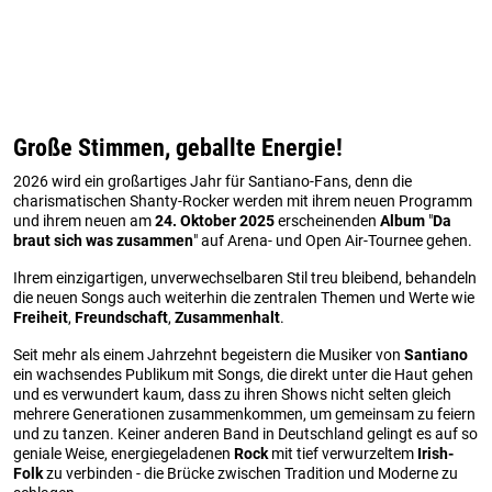
Große Stimmen, geballte Energie!
2026 wird ein großartiges Jahr für Santiano-Fans, denn die
charismatischen Shanty-Rocker werden mit ihrem neuen Programm
und ihrem neuen am
24. Oktober 2025
erscheinenden
Album
"
Da
braut sich was zusammen
" auf Arena- und Open Air-Tournee gehen.
Ihrem einzigartigen, unverwechselbaren Stil treu bleibend, behandeln
die neuen Songs auch weiterhin die zentralen Themen und Werte wie
Freiheit
,
Freundschaft
,
Zusammenhalt
.
Seit mehr als einem Jahrzehnt begeistern die Musiker von
Santiano
ein wachsendes Publikum mit Songs, die direkt unter die Haut gehen
und es verwundert kaum, dass zu ihren Shows nicht selten gleich
mehrere Generationen zusammenkommen, um gemeinsam zu feiern
und zu tanzen. Keiner anderen Band in Deutschland gelingt es auf so
geniale Weise, energiegeladenen
Rock
mit tief verwurzeltem
Irish-
Folk
zu verbinden - die Brücke zwischen Tradition und Moderne zu