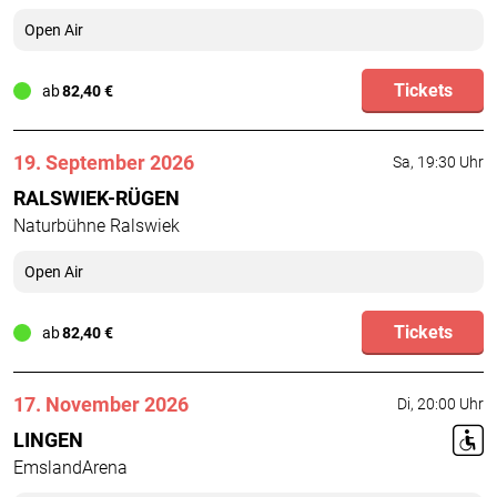
Open Air
Tickets
ab
82,40 €
19. September 2026
Sa, 19:30 Uhr
RALSWIEK-RÜGEN
Naturbühne Ralswiek
Open Air
Tickets
ab
82,40 €
17. November 2026
Di, 20:00 Uhr
B
LINGEN
EmslandArena