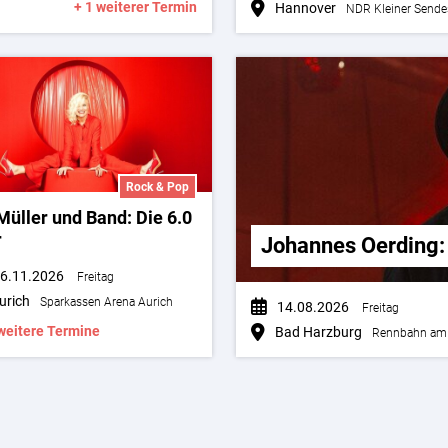
+ 1 weiterer Termin
Hannover
NDR Kleiner Sende
Rock & Pop
Müller und Band: Die 6.0
r
Johannes Oerding
6.11.2026
Freitag
urich
Sparkassen Arena Aurich
14.08.2026
Freitag
weitere Termine
Bad Harzburg
Rennbahn am 