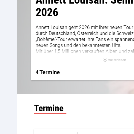
2026
Annett Louisan geht 2026 mit ihrer neuen Tour
durch Deutschland, Österreich und die Schweiz
„Bohème“-Tour erwartet ihre Fans ein spann
neuen Songs und den bekanntesten Hits.
Mit über 1,5 Millionen verkauften Alben und z
gehört Annett Louisan zu den prägenden Künst
weiterlesen
Musikszene. Ihre einzigartige Mischung aus C
mit einer unnachahmlichen Bühnenpräsenz, ma
4 Termine
besonderen Erlebnis.
Termine