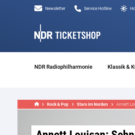
Newsletter
Service Hotline
Ho
NDR Radiophilharmonie
Klassik & K
Rock & Pop
Stars im Norden
Annett Lo
Annett Louisan: Sehn