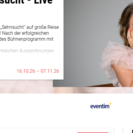
 „Sehnsucht“ auf große Reise
! Nach der erfolgreichen
endes Bühnenprogramm mit
ahlreichen Auszeichnungen
lerinnen der deutschen
hanson und Pop, kombiniert
cht jedes Konzert zu einem
16.10.26 – 07.11.26