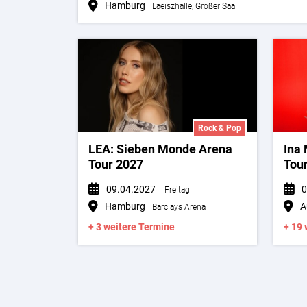
Hamburg
Laeiszhalle, Großer Saal
Rock & Pop
LEA: Sieben Monde Arena
Ina 
Tour 2027
Tou
09.04.2027
0
Freitag
Hamburg
A
Barclays Arena
+ 3 weitere Termine
+ 19 