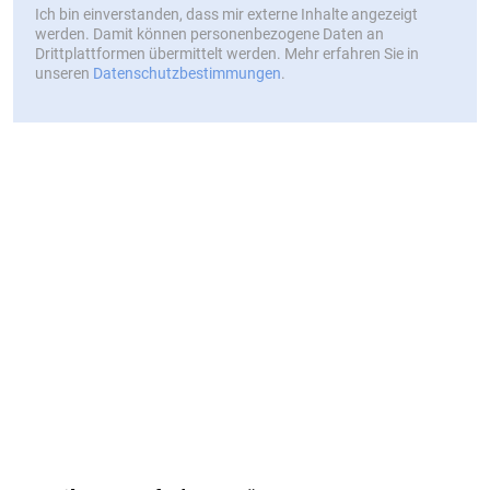
Ich bin einverstanden, dass mir externe Inhalte angezeigt
werden. Damit können personenbezogene Daten an
Drittplattformen übermittelt werden. Mehr erfahren Sie in
unseren
Datenschutzbestimmungen
.