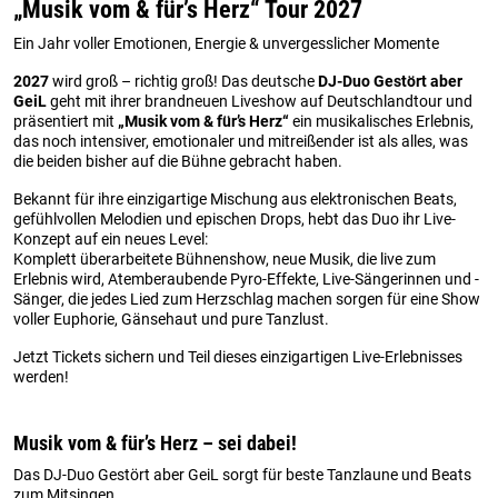
„Musik vom & für’s Herz“ Tour 2027
Ein Jahr voller Emotionen, Energie & unvergesslicher Momente
2027
wird groß – richtig groß! Das deutsche
DJ-Duo Gestört aber
GeiL
geht mit ihrer brandneuen Liveshow auf Deutschlandtour und
präsentiert mit
„Musik vom & für’s Herz“
ein musikalisches Erlebnis,
das noch intensiver, emotionaler und mitreißender ist als alles, was
die beiden bisher auf die Bühne gebracht haben.
Bekannt für ihre einzigartige Mischung aus elektronischen Beats,
gefühlvollen Melodien und epischen Drops, hebt das Duo ihr Live-
Konzept auf ein neues Level:
Komplett überarbeitete Bühnenshow, neue Musik, die live zum
Erlebnis wird, Atemberaubende Pyro-Effekte, Live-Sängerinnen und -
Sänger, die jedes Lied zum Herzschlag machen sorgen für eine Show
voller Euphorie, Gänsehaut und pure Tanzlust.
Jetzt Tickets sichern und Teil dieses einzigartigen Live-Erlebnisses
werden!
Musik vom & für’s Herz – sei dabei!
Das DJ-Duo Gestört aber GeiL sorgt für beste Tanzlaune und Beats
zum Mitsingen.