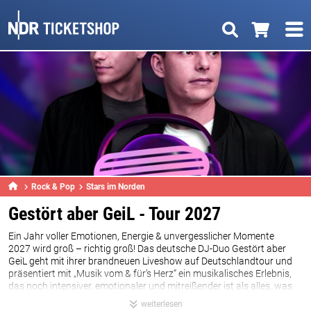
Rock & Pop
Stars im Norden
Gestört aber GeiL - Tour 2027
Ein Jahr voller Emotionen, Energie & unvergesslicher Momente
2027 wird groß – richtig groß! Das deutsche DJ-Duo Gestört aber
GeiL geht mit ihrer brandneuen Liveshow auf Deutschlandtour und
präsentiert mit „Musik vom & für’s Herz“ ein musikalisches Erlebnis,
das noch intensiver, emotionaler und mitreißender ist als alles, was
die beiden bisher auf die Bühne gebracht haben.
weiterlesen