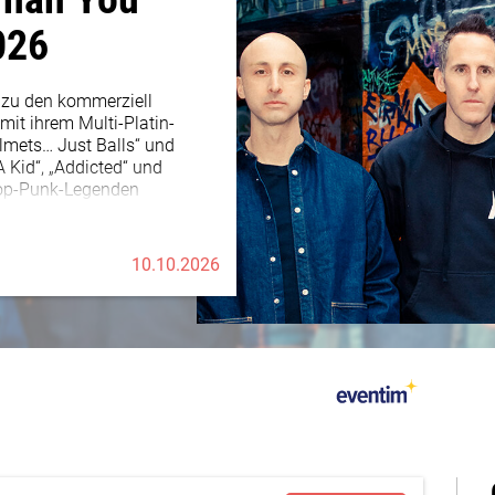
026
 zu den kommerziell
 mit ihrem Multi-Platin-
mets… Just Balls“ und
A Kid“, „Addicted“ und
 Pop-Punk-Legenden
Summer Paradise“ feat. Sean
)”, „Shut Up!“ und „What’s
nd längst ausgebaut.
10.10.2026
0 Mio. Alben verkaufen,
 der Vans Warped Tour, dem
 2010 sogar mit dem
lympics in Vancouver. Mit
dation – sammelte die Band
dere jungen Menschen in Not
 Findung ihres Lebenswegs zu
iges Jubiläum mit einer