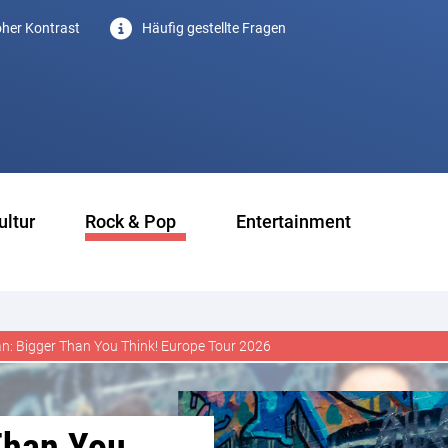
her Kontrast
Häufig gestellte Fragen
ultur
Rock & Pop
Entertainment
an: Bigger Than You Think! Europe Tour 2026
Than You