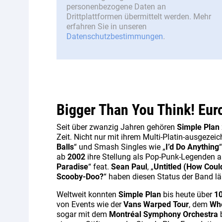
personenbezogene Daten an
Drittplattformen übermittelt werden. Mehr
erfahren Sie in unseren
Datenschutzbestimmungen
.
Bigger Than You Think! Eur
Seit über zwanzig Jahren gehören
Simple Plan
Zeit. Nicht nur mit ihrem Multi-Platin-ausgeze
Balls
“ und Smash Singles wie „
I’d Do Anything
“
ab
2002
ihre Stellung als Pop-Punk-Legenden a
Paradise
“ feat.
Sean Paul
, „
Untitled (How Cou
Scooby-Doo?
“ haben diesen Status der Band l
Weltweit konnten
Simple Plan
bis heute über
10
von Events wie der
Vans Warped Tour
, dem
Whe
sogar mit dem
Montréal Symphony Orchestra