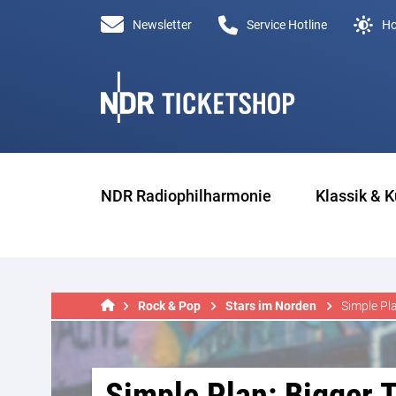
Newsletter
Service Hotline
Ho
NDR Radiophilharmonie
Klassik & K
Rock & Pop
Stars im Norden
Simple Pl
Simple Plan: Bigger 