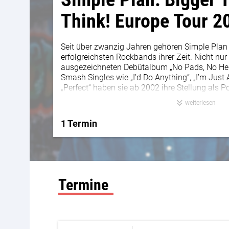
Think! Europe Tour 2
Seit über zwanzig Jahren gehören Simple Plan
erfolgreichsten Rockbands ihrer Zeit. Nicht nur
ausgezeichneten Debütalbum „No Pads, No Hel
Smash Singles wie „I’d Do Anything“, „I’m Just 
„Perfect“ haben sie ab 2002 ihre Stellung als
aufgebaut. Songs wie „Welcome To My Life“, „
weiterlesen
Paul, „Untitled (How Could This Happen To Me?
New Scooby-Doo?“ haben diesen Status der Ba
1 Termin
Weltweit konnten Simple Plan bis heute über 1
spielten auf den Hauptbühnen von Events wie
When We Were Young Festival und performten
Montréal Symphony Orchestra bei den Winter O
ihrer eigenen Stiftung – der Simple Plan Foun
bis heute mehr als 3 Mio. Dollar, um insbeson
Termine
zu helfen und mit der Kraft der Musik auf der
unterstützen. 2025 feierte die Band ihr 25-jähr
Dokumentation auf Amazon Prime Video.