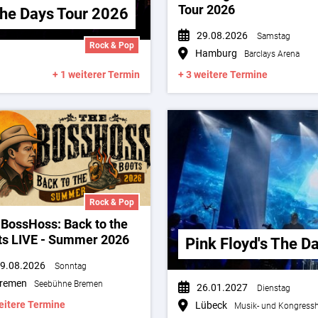
Tour 2026
The Days Tour 2026
29.08.2026
Samstag
Rock & Pop
Hamburg
Barclays Arena
+ 1 weiterer Termin
+ 3 weitere Termine
Rock & Pop
 BossHoss: Back to the
ts LIVE - Summer 2026
Pink Floyd's The D
9.08.2026
Sonntag
remen
Seebühne Bremen
26.01.2027
Dienstag
eitere Termine
Lübeck
Musik- und Kongressh