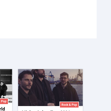
& Pop
Rock & Pop
rld