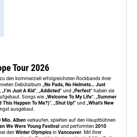
ope Tour 2026
zu den kommerziell erfolgreichsten Rockbands ihrer
ichneten Debütalbum „
No Pads, No Helmets… Just
, „
I’m Just A Kid
“, „
Addicted
“ und „
Perfect
“ haben sie
ufgebaut. Songs wie „
Welcome To My Life
“, „
Summer
ld This Happen To Me?)
”, „
Shut Up!
“ und „
What’s New
ängst ausgebaut.
 Mio. Alben
verkaufen, spielten auf den Hauptbühnen
n We Were Young Festival
und performten
2010
bei den
Winter Olympics
in
Vancouver
. Mit ihrer