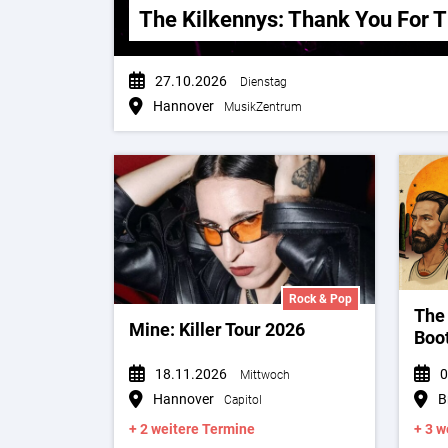
The Kilkennys: Thank You For 
27.10.2026
Dienstag
Hannover
MusikZentrum
Rock & Pop
The
Mine: Killer Tour 2026
Boo
18.11.2026
0
Mittwoch
Hannover
B
Capitol
+ 2 weitere Termine
+ 3 w