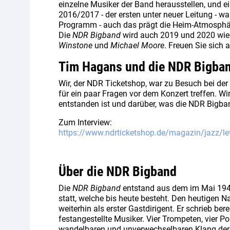
einzelne Musiker der Band herausstellen, und e
2016/2017 - der ersten unter neuer Leitung - w
Programm - auch das prägt die Heim-Atmosphär
Die
NDR Bigband
wird auch 2019 und 2020 wied
Winstone
und
Michael Moore
. Freuen Sie sich 
Tim Hagans und die NDR Bigba
Wir, der NDR Ticketshop, war zu Besuch bei der
für ein paar Fragen vor dem Konzert treffen. Wi
entstanden ist und darüber, was die NDR Bigba
Zum Interview:
https://www.ndrticketshop.de/magazin/jazz/let
Über die NDR Bigband
Die
NDR Bigband
entstand aus dem im Mai 1945
statt, welche bis heute besteht. Den heutigen 
weiterhin als erster Gastdirigent. Er schrieb b
festangestellte Musiker. Vier Trompeten, vier P
wandelbaren und unverwechselbaren Klang der