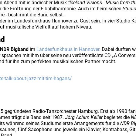
in Abend mit isländischer Musik
"Iceland Visions - Music from th
ar die Eröffnung der Elbphilharmonie. Auch im heimischen
Studio
e - bestimmt die Band selbst.
er im Landesfunkhaus Hannover zu Gast sein. In vier Studio 
auf musikalische Vielfalt auf hohem Niveau.
nd
NDR Bigband
im
Landesfunkhaus in Hannover
. Dabei durften 
r sprachen mit ihm über seine neu veröffentlichte CD „A Convers
nd für ihn zum perfekten musikalischen Partner macht.
s-talk-about-jazz-mit-tim-hagans/
 gegründeten Radio-Tanzorchester Hamburg. Erst ab 1990 fand
Namen trägt die Band seit 1987.
Jörg Achim Keller
begleitet die
N
ereits während seines Studiums erste Arrangements für die
NDR Bi
osaunen, fünf Saxophone und jeweils ein Klavier, Kontrabass, Gi
 Band.