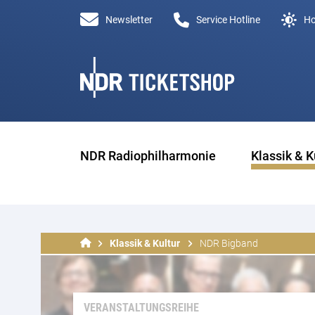
Newsletter
Service Hotline
Ho
NDR Radiophilharmonie
Klassik & K
Klassik & Kultur
NDR Bigband
VERANSTALTUNGSREIHE