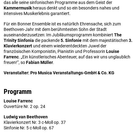
das alle seine sinfonischen Programme aus dem Geist der
Kammermusik
heraus denkt und so ein besonders nahes und
intensives Musikerlebnis garantiert.
Für ein Bonner Ensemble ist es natürlich Ehrensache, sich zum
Beethoven-Jahr mit dem berühmtesten Sohn der Stadt
auseinanderzusetzen: Im Jubiläumsprogramm kombiniert
The
Trinity Sinfonia
die packende
5. Sinfonie
mit dem majestätischen
3.
Klavierkonzert
und einem wiederentdeckten Juwel der
französischen Komponistin, Pianistin und Professorin
Louise
Farrenc
. „Ein künstlerisches Abenteuer, auf das wir uns unglaublich
freuen!“, so
Fabian Müller
.
Veranstalter: Pro Musica Veranstaltungs-GmbH & Co. KG
Programm
Louise Farrenc
Ouvertüre Nr. 2 op. 24
Ludwig van Beethoven
Klavierkonzert Nr. 3 c-Moll op. 37
Sinfonie Nr. 5 c-Moll op. 67