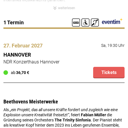
intensives Musikerlebnis garantiert.
Für ein Bonner Ensemble ist es natürlich Ehrensache, sich zum
weiterlesen
Beethoven-Jahr mit dem berühmtesten Sohn der Stadt
auseinanderzusetzen: Im Jubiläumsprogramm kombiniert The
Trinity Sinfonia die packende 5. Sinfonie mit dem majestätischen 3.
Bustransfer
Barrierefrei
Hörgesch
1 Termin
Klavierkonzert und einem wiederentdeckten Juwel der französischen
Komponistin, Pianistin und Professorin Louise Farrenc. „Ein
künstlerisches Abenteuer, auf das wir uns unglaublich freuen!“, so
Fabian Müller.
27. Februar 2027
Sa, 19:30 Uhr
HANNOVER
NDR Konzerthaus Hannover
Tickets
ab
36,70 €
Beethovens Meisterwerke
Als
„ein Projekt, das all unsere Kräfte fordert und zugleich wie eine
Explosion unsere Kreativität freisetzt“
, feiert
Fabian Müller
die
Gründung seines Orchesters
The Trinity Sinfonia
. Der Pianist steht
als kreativer Kopf hinter dem 2023 ins Leben gerufenen Ensemble,