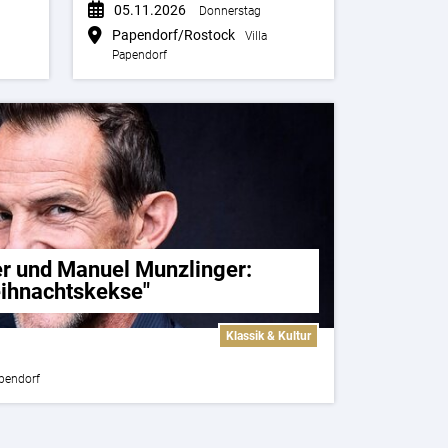
05.11.2026
Donnerstag
Papendorf/Rostock
Villa
Papendorf
 und Manuel Munzlinger:
eihnachtskekse"
Klassik & Kultur
apendorf