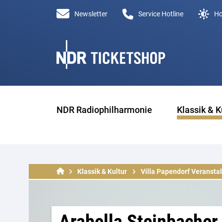
Newsletter
Service Hotline
Ho
NDR Radiophilharmonie
Klassik & K
Klassik & Kultur
Villa Papendorf Veransta
Arabella Steinbacher