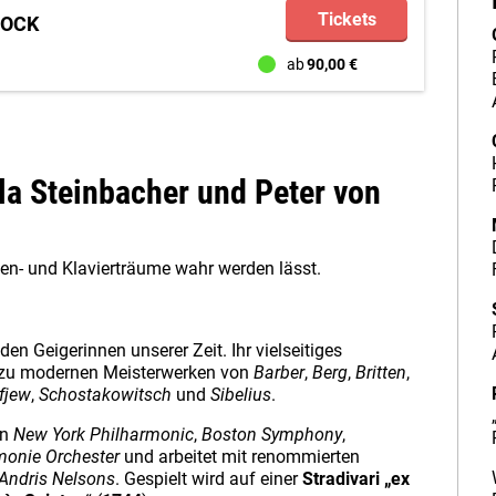
Tickets
TOCK
ab
90,00 €
la Steinbacher und Peter von
gen- und Klavierträume wahr werden lässt.
en Geigerinnen unserer Zeit. Ihr vielseitiges
s zu modernen Meisterwerken von
Barber
,
Berg
,
Britten
,
fjew
,
Schostakowitsch
und
Sibelius
.
en
New York Philharmonic
,
Boston Symphony
,
monie Orchester
und arbeitet mit renommierten
Andris Nelsons
. Gespielt wird auf einer
Stradivari „ex