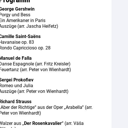
George Gershwin
Porgy und Bess
Ein Amerikaner in Paris
Auszüge (arr. Jascha Heifetz)
Camille Saint-Saëns
Havanaise op. 83
Rondo Capriccioso op. 28
Manuel de Falla
Danse Espagnole (arr. Fritz Kreisler)
Feuertanz (arr. Peter von Wienhardt)
Sergei Prokofiev
Romeo und Julia
Auszüge (arr. Peter von Wienhardt)
Richard Strauss
„Aber der Richtige“ aus der Oper „Arabella“ (arr.
Peter von Wienhardt)
Walzer aus „
Der Rosenkavalier
“ (arr. Váša