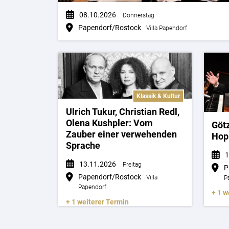
08.10.2026
Donnerstag
Papendorf/Rostock
Villa Papendorf
Klassik & Kultur
Ulrich Tukur, Christian Redl,
Olena Kushpler: Vom
Göt
Zauber einer verwehenden
Hopk
Sprache
1
13.11.2026
Freitag
P
Papendorf/Rostock
Villa
P
Papendorf
+ 1 w
+ 1 weiterer Termin