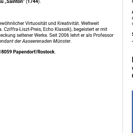
sù
„
Sainton
“ (
1744
).
ewöhnlicher Virtuosität und Kreativität. Weltweit
Cziffra-Liszt-Preis, Echo Klassik), begeistert er mit
eckung seltener Werke. Seit 2006 lehrt er als Professor
tendant der Aaseerenaden Münster
.
1, 18059 Papendorf/Rostock
.