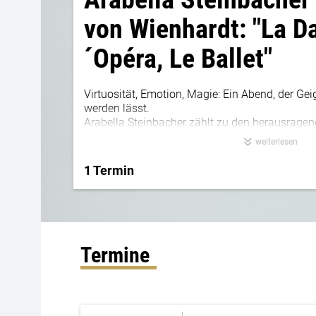
von Wienhardt: "La D
´Opéra, Le Ballet"
Virtuosität, Emotion, Magie: Ein Abend, der Ge
werden lässt.
Arabella Steinbacher zählt zu den herausragen
Zeit. Ihr vielseitiges Repertoire reicht von Kla
weiterlesen
modernen Meisterwerken von Barber, Berg, Britt
Hindemith, Korngold, Prokofjew, Schostakowits
1 Termin
Termine