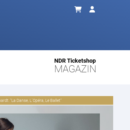
NDR Ticketshop
MAGAZIN
rdt: "La Danse, L´Opéra, Le Ballet"