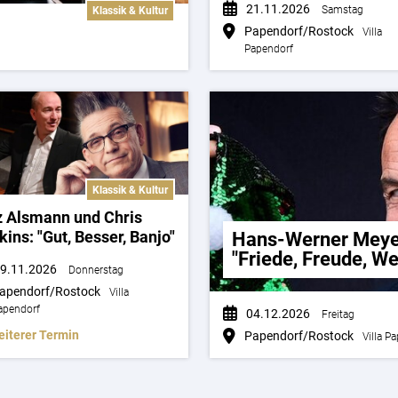
21.11.2026
Samstag
Klassik & Kultur
Papendorf/Rostock
Villa
Papendorf
Klassik & Kultur
z Alsmann und Chris
ins: "Gut, Besser, Banjo"
Hans-Werner Meyer
"Friede, Freude, W
9.11.2026
Donnerstag
apendorf/Rostock
Villa
apendorf
04.12.2026
Freitag
eiterer Termin
Papendorf/Rostock
Villa P