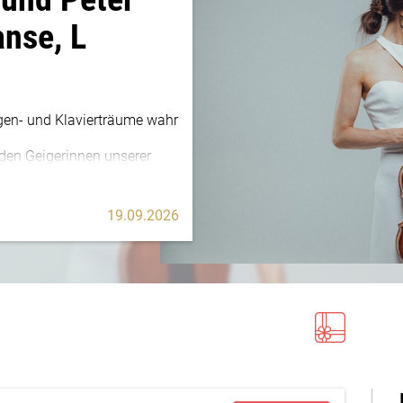
anse, L
igen- und Klavierträume wahr
den Geigerinnen unserer
ssik und Romantik bis zu
en, Bruch, Gubaidulina,
ch und Sibelius.
19.09.2026