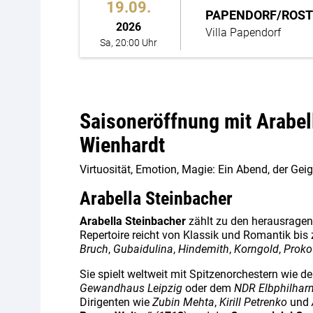
19.09.
PAPENDORF/ROS
2026
Villa Papendorf
Sa, 20:00 Uhr
Saisoneröffnung mit Arabel
Wienhardt
Virtuosität, Emotion, Magie: Ein Abend, der Gei
Arabella Steinbacher
Arabella Steinbacher
zählt zu den herausragend
Repertoire reicht von Klassik und Romantik bi
Bruch
,
Gubaidulina
,
Hindemith
,
Korngold
,
Proko
Sie spielt weltweit mit Spitzenorchestern wie d
Gewandhaus Leipzig
oder dem
NDR Elbphilhar
Dirigenten wie
Zubin Mehta
,
Kirill Petrenko
und