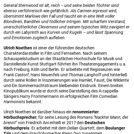
General Sternwood ist alt, reich – und seine beiden Töchter sind
ebenso verführerisch wie gefährlich. Als Carmen erpresst wird,
übernimmt Marlowe den Fall und taucht ein in eine Welt voller
Blondinen, Banditen und tödlicher Intrigen. Mit scharfem Verstand,
unerschütterlicher Cleverness und seinem typischen Witz navigiert er
durch ein Labyrinth aus Kurven und Kugeln – und lässt Spannung
und Emotionen zugleich aufleben.
Ulrich Noethen
ist einer der führenden deutschen
Charakterdarsteller in Film und Fernsehen. Nach seinem
Schauspielstudium an der Staatlichen Hochschule für Musik und
Darstellende Kunst Stuttgart führten ihn Theaterengagements u.a.
nach Freiburg, Köln und Berlin. Er arbeitete mit Regisseuren wie
Frank Castorf
,
Hans Neuenfels
und
Thomas Langhoff
und hinterließ
durch seine Rollen in Inszenierungen wie Hamlet, Faust, Die Wildente
und Ein Sommernachtstraum bleibenden Eindruck. Einem breiten
Kinopublikum wurde er durch seine Darstellung des A-cappella-
Sängers Harry Frommermann im erfolgreichen Film
Comedian
Harmonists
bekannt.
Ulrich Noethen ist darüber hinaus ein
renommierter
Hörbuchsprecher
, für seine Lesung des Romans "
Nackter Mann, der
brennt
" von Friedrich Ani erhielt er 2017 den
Deutschen
Hörbuchpreis
. Er arbeitet mit dem
Delian Quartett
, dem
Boulanger
Trio
und dem
GrauSchumacher Piano Duo
zusammen.