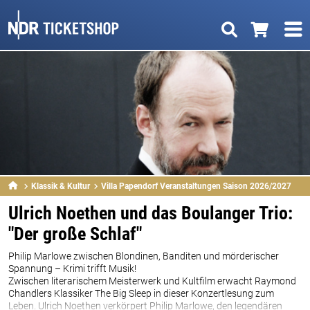
Klassik & Kultur
Villa Papendorf Veranstaltungen Saison 2026/2027
Ulrich Noethen und das Boulanger Trio:
"Der große Schlaf"
Philip Marlowe zwischen Blondinen, Banditen und mörderischer
Spannung – Krimi trifft Musik!
Zwischen literarischem Meisterwerk und Kultfilm erwacht Raymond
Chandlers Klassiker The Big Sleep in dieser Konzertlesung zum
Leben. Ulrich Noethen verkörpert Philip Marlowe, den legendären