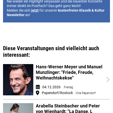
Nie wieder ein Highlight verpassen und die neuesten Konzerte
immer direkt im Postfach? Das geht ganz leicht!
Melden Sie sich
jetzt
für unseren
kostenfreien Klassik & Kultur
Newsletter
an!
Diese Veranstaltungen sind vielleicht auch
interessant:
Hans-Werner Meyer und Manuel
Munzlinger: "Friede, Freude,
Weihnachtskekse"
04.12.2026
Freitag
Papendorf/Rostock
Villa Papendorf
Arabella Steinbacher und Peter
von Wienhardt: "La Danse, L