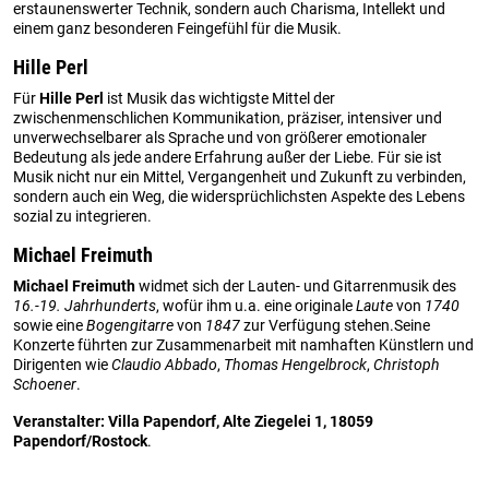
erstaunenswerter Technik, sondern auch Charisma, Intellekt und
einem ganz besonderen Feingefühl für die Musik.
Hille Perl
Für
Hille Perl
ist Musik das wichtigste Mittel der
zwischenmenschlichen Kommunikation, präziser, intensiver und
unverwechselbarer als Sprache und von größerer emotionaler
Bedeutung als jede andere Erfahrung außer der Liebe. Für sie ist
Musik nicht nur ein Mittel, Vergangenheit und Zukunft zu verbinden,
sondern auch ein Weg, die widersprüchlichsten Aspekte des Lebens
sozial zu integrieren.
Michael Freimuth
Michael Freimuth
widmet sich der Lauten- und Gitarrenmusik des
16.-19. Jahrhunderts
, wofür ihm u.a. eine originale
Laute
von
1740
sowie eine
Bogengitarre
von
1847
zur Verfügung stehen.Seine
Konzerte führten zur Zusammenarbeit mit namhaften Künstlern und
Dirigenten wie
Claudio Abbado
,
Thomas Hengelbrock
,
Christoph
Schoener
.
Veranstalter: Villa Papendorf, Alte Ziegelei 1, 18059
Papendorf/Rostock
.