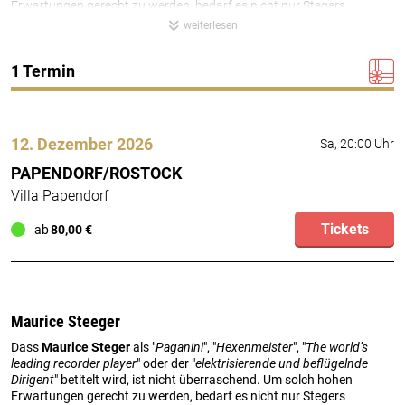
Erwartungen gerecht zu werden, bedarf es nicht nur Stegers
erstaunenswerter Technik, sondern auch Charisma, Intellekt und
weiterlesen
einem ganz besonderen Feingefühl für die Musik.
Für Hille Perl ist Musik das wichtigste Mittel der
1 Termin
zwischenmenschlichen Kommunikation, präziser, intensiver und
unverwechselbarer als Sprache und von größerer emotionaler
Bedeutung als jede andere Erfahrung außer der Liebe. Für sie ist
Musik nicht nur ein Mittel, Vergangenheit und Zukunft zu verbinden,
sondern auch ein Weg, die widersprüchlichsten Aspekte des Lebens
12. Dezember 2026
Sa, 20:00 Uhr
sozial zu integrieren.
PAPENDORF/ROSTOCK
Villa Papendorf
Tickets
ab
80,00 €
Maurice Steeger
Dass
Maurice Steger
als "
Paganini
", "
Hexenmeister
", "
The world’s
leading recorder player
" oder der "
elektrisierende und beflügelnde
Dirigent
" betitelt wird, ist nicht überraschend. Um solch hohen
Erwartungen gerecht zu werden, bedarf es nicht nur Stegers