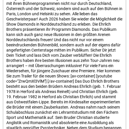
mit ihren Bühnenprogrammen nicht nur durch Deutschland,
Österreich und der Schweiz, sondern sind auch auf den Bühnen in
Paris, London und Helsinki zu sehen. Alle lieben das
Geschwisterpaar! Auch 2026 haben Sie wieder die Möglichkeit die
Show Diamonds in Norddeutschland zu erleben. Die Ehrlich
Brothers präsentieren ihr Programm Diamonds. Das Publikum
kann sich auch ganz neue Illusionen in den größten Arenen
Norddeutschlands freuen! Und das nicht nur vor einem
beeindruckenden Bühnenbild, sondern auch auf der eigens dafür
angefertigten Centerstage mitten im Publikum. Sicher Dir jetzt
Dein Ticket und lass Dich vom Zauber verblüffen! Die Ehrlich
Brothers haben ihre besten Illusionen aus zehn Tour-Jahren neu
arrangiert – mit Überraschungen inklusive! Für viele Fans ein
Wiedersehen, für jüngere Zuschauer eine Premiere. Hier kommen
Sie zum Trailer für die neuen Shows: [av-container] [youtube
code="ZrwQmXl3VlM"] [/av-container] Das Duo Ehrlich Brothers
besteht aus den beiden Brüdern Andreas Ehrlich (geb. 1. Februar
1978 in Herford als Andreas Reinelt) und Christian Ehrlich (geb.
19. Februar 1982 in Herford als Christian Ehrlich) und stammt
aus Ostwestfalen-Lippe. Bereits im Kindesalter experimentierten
die Brüder mit einem Zauberkasten. Andreas nahm nach seinem
Schulabschluss zunächst ein Lehramtstudium mit den Fächern
Sport und Mathematik auf. Sein Bruder Christian studierte
Anglistik und Romanistik und absolvierte eine Ausbildung als
staatlich geprüfter Pyrotechniker. Neben dem Studium begannen