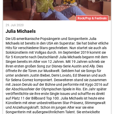
Rock/Pop & Festivals
29. Juli 2020
Julia Michaels
Die US-amerikanische Popsängerin und Songwriterin Julia
Michaels ist bereits in den USA ein Superstar. Sie hat bisher etliche
Hits für verschiedene Stars geschrieben. Nun startet sie auch als
Solokünstlerin mit Vollgas durch. Im September 2019 kommt sie
für 5 Konzerte nach Deutschland! Julia Michaels begann mit dem
Singen bereits im Alter von 12 Jahren. Mit 19 Jahren schrieb sie
ihren ersten großen Song zur Disney-Serie Austin and Ally. Dies
öffnete ihr die Türen zur Musikwelt. Seitdem hat sie Songs für
unter anderem Justin Bieber, Demi Lovato, Ed Sheeran und auch
für Selena Gomez komponiert. Desweiteren stand sie zusammen
mit Jason Derulo auf der Bühne und performte mit Kygo 2016 auf
der Abschlussfeier der Olympischen Spiele in Rio. Ein Jahr später
veröffentlichte sie ihre erste Single Issues und schaffte es direkt
auf Platz 11 der Billboard Top 100. Julia Michaels ist heute eine
Künstlerin mit einer unbestreitbaren Star-Präsenz, Stimmgewalt
und Anziehungskraft. Schon im jungen Alter war sie eine
Songwriterin mit außergewöhnlichem Talent. Sie entwickelte