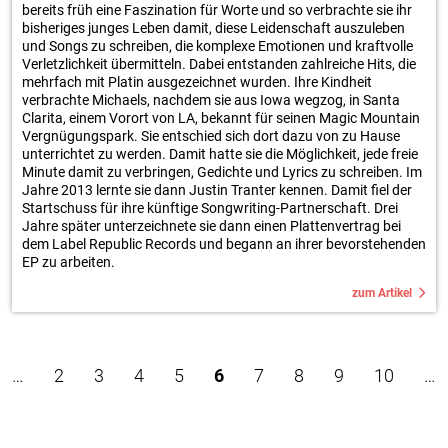
bereits früh eine Faszination für Worte und so verbrachte sie ihr
bisheriges junges Leben damit, diese Leidenschaft auszuleben
und Songs zu schreiben, die komplexe Emotionen und kraftvolle
Verletzlichkeit übermitteln. Dabei entstanden zahlreiche Hits, die
mehrfach mit Platin ausgezeichnet wurden. Ihre Kindheit
verbrachte Michaels, nachdem sie aus Iowa wegzog, in Santa
Clarita, einem Vorort von LA, bekannt für seinen Magic Mountain
Vergnügungspark. Sie entschied sich dort dazu von zu Hause
unterrichtet zu werden. Damit hatte sie die Möglichkeit, jede freie
Minute damit zu verbringen, Gedichte und Lyrics zu schreiben. Im
Jahre 2013 lernte sie dann Justin Tranter kennen. Damit fiel der
Startschuss für ihre künftige Songwriting-Partnerschaft. Drei
Jahre später unterzeichnete sie dann einen Plattenvertrag bei
dem Label Republic Records und begann an ihrer bevorstehenden
EP zu arbeiten.
zum Artikel
…
2
3
4
5
6
7
8
9
10
…