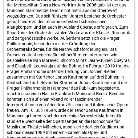
der Metropolitan Opera New York im Jahr 2006 gab, ist der aus
München stammende Tenor nicht mehr aus der Opernwelt
wegzudenken. Das seit fünfzehn Jahren bestehende Orchester
gehört heute zu den renommiertesten tschechischen
Klangkörpern und ist auch im Ausland überaus erfolgreich. Zum
Repertoire des Orchester zählen Werke aus der Klassik, Romantik
und zeitgenössische Werke. Außerdem setzt sich die Prager
Philharmonie, besonders mit der Gründung der
Orchesterakademie, für die Nachwuchsförderung ein. Das
Orchester steht regelmäßig mit berühmten Interpreten wie
beispielweise Ivan Moravec, Shlomo Mintz, Jean-Guihen Queyras
und Elisabeth Leonskaja auf der Bühne. Im Februar 2019 trat die
Prager Philharmonie unter der Leitung von Jochen Rieder
zusammen mit Startenor Jonas Kaufmann auf drei Bühnen in
Deutschland auf. Bevor der Startenor Jonas Kaufmann und die
Prager Philharmonie in Hannover das Publikum begeisterte,
machten sie einen Halt in Frankfurt (Main) und Berlin. Besucher
konnten sich auf einen Abend voller faszinierender
Interpretationen von Arien französischer und italienischer Opern
freuen. Am 10. Juli 1969 wurde der Tenor Jonas Kaufmann in
München geboren. Nachdem er einige Semester Mathematik
studierte, wechselte der Opernsänger an die Hochschule für
Musik und Theater München, absolvierte dort ein Studium und
schloss dieses 1989 mit einem Examen als Oper- und