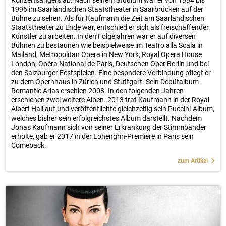
Konzertsängers ab. Nach seinem Studium war er von 1994 bis
1996 im Saarländischen Staatstheater in Saarbrücken auf der
Bühne zu sehen. Als für Kaufmann die Zeit am Saarländischen
Staatstheater zu Ende war, entschied er sich als freischaffender
Künstler zu arbeiten. In den Folgejahren war er auf diversen
Bühnen zu bestaunen wie beispielweise im Teatro alla Scala in
Mailand, Metropolitan Opera in New York, Royal Opera House
London, Opéra National de Paris, Deutschen Oper Berlin und bei
den Salzburger Festspielen. Eine besondere Verbindung pflegt er
zu dem Opernhaus in Zürich und Stuttgart. Sein Debütalbum
Romantic Arias erschien 2008. In den folgenden Jahren
erschienen zwei weitere Alben. 2013 trat Kaufmann in der Royal
Albert Hall auf und veröffentlichte gleichzeitig sein Puccini-Album,
welches bisher sein erfolgreichstes Album darstellt. Nachdem
Jonas Kaufmann sich von seiner Erkrankung der Stimmbänder
erholte, gab er 2017 in der Lohengrin-Premiere in Paris sein
Comeback.
zum Artikel