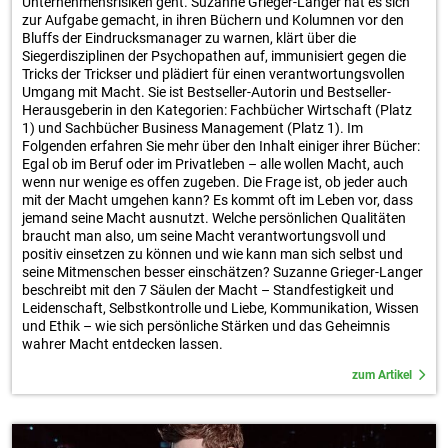
Unternehmensrisiken geht. Suzanne Grieger-Langer hat es sich
zur Aufgabe gemacht, in ihren Büchern und Kolumnen vor den
Bluffs der Eindrucksmanager zu warnen, klärt über die
Siegerdisziplinen der Psychopathen auf, immunisiert gegen die
Tricks der Trickser und plädiert für einen verantwortungsvollen
Umgang mit Macht. Sie ist Bestseller-Autorin und Bestseller-
Herausgeberin in den Kategorien: Fachbücher Wirtschaft (Platz
1) und Sachbücher Business Management (Platz 1). Im
Folgenden erfahren Sie mehr über den Inhalt einiger ihrer Bücher:
Egal ob im Beruf oder im Privatleben – alle wollen Macht, auch
wenn nur wenige es offen zugeben. Die Frage ist, ob jeder auch
mit der Macht umgehen kann? Es kommt oft im Leben vor, dass
jemand seine Macht ausnutzt. Welche persönlichen Qualitäten
braucht man also, um seine Macht verantwortungsvoll und
positiv einsetzen zu können und wie kann man sich selbst und
seine Mitmenschen besser einschätzen? Suzanne Grieger-Langer
beschreibt mit den 7 Säulen der Macht – Standfestigkeit und
Leidenschaft, Selbstkontrolle und Liebe, Kommunikation, Wissen
und Ethik – wie sich persönliche Stärken und das Geheimnis
wahrer Macht entdecken lassen.
zum Artikel