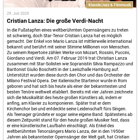
Klassik/Jazz & Filmmusik
29. Juli 2020
Cristian Lanza: Die große Verdi-Nacht
In die Fußstapfen eines weltberühmten Opernsängers zu treten
ist schwierig, doch Star-Tenor Cristian Lanza hat es möglich
gemacht. Der Enkel von Mario Lanza ist mittlerweile international
bekannt und berührt mit seiner Stimme Millionen von Menschen.
Zu seinem Repertoire zählen Werke von Mozart, Rossini, Puccini,
Giordano und Verdi. Am 07. Februar 2019 trat Christian Lanza
zusammen mit Star-Solisten wie Sopranistin Silvia Rampazzo und
Baritonist Giulio Boschetti in der Laeiszhalle Hamburg auf.
Unterstützt wurden diese durch den Chor und das Orchester der
Milano Festival Opera. Der italienische Startenor wurde in Rom
geboren und hat sich bis heute als einer der bekanntesten und
besten Tenöre weltweit etabliert. Bereits mit vier Jahren zeichnete
sich die Musikalität des heute großen Künstlers ab, indem er
anfing, am Klavier zu komponieren. Später trat er dem
Kirchenchor bei und entdeckte seine Leidenschaft fürs Singen.
Als Teenager gründete er sogar seine eigene Band. Spätestens ab
diesem Zeitpunkt stand für den heute großen Musiker fest, dass
er eine künstlerische Laufbahn einschlägt. Als Enkel des
weltberühmten Tenorsängers Mario Lanza, der in den 1950er
Jahren als bekanntester Opernsänger der Welt galt, hat Cristian