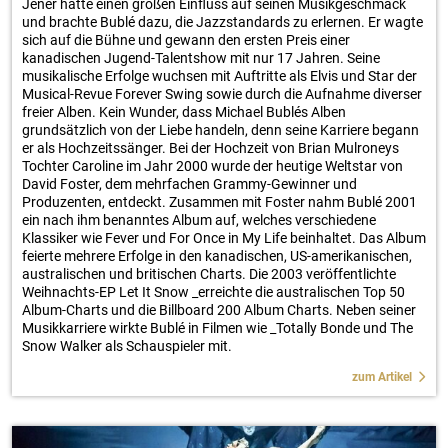
Jener hatte einen großen Einfluss auf seinen Musikgeschmack
und brachte Bublé dazu, die Jazzstandards zu erlernen. Er wagte
sich auf die Bühne und gewann den ersten Preis einer
kanadischen Jugend-Talentshow mit nur 17 Jahren. Seine
musikalische Erfolge wuchsen mit Auftritte als Elvis und Star der
Musical-Revue Forever Swing sowie durch die Aufnahme diverser
freier Alben. Kein Wunder, dass Michael Bublés Alben
grundsätzlich von der Liebe handeln, denn seine Karriere begann
er als Hochzeitssänger. Bei der Hochzeit von Brian Mulroneys
Tochter Caroline im Jahr 2000 wurde der heutige Weltstar von
David Foster, dem mehrfachen Grammy-Gewinner und
Produzenten, entdeckt. Zusammen mit Foster nahm Bublé 2001
ein nach ihm benanntes Album auf, welches verschiedene
Klassiker wie Fever und For Once in My Life beinhaltet. Das Album
feierte mehrere Erfolge in den kanadischen, US-amerikanischen,
australischen und britischen Charts. Die 2003 veröffentlichte
Weihnachts-EP Let It Snow _erreichte die australischen Top 50
Album-Charts und die Billboard 200 Album Charts. Neben seiner
Musikkarriere wirkte Bublé in Filmen wie _Totally Bonde und The
Snow Walker als Schauspieler mit.
zum Artikel