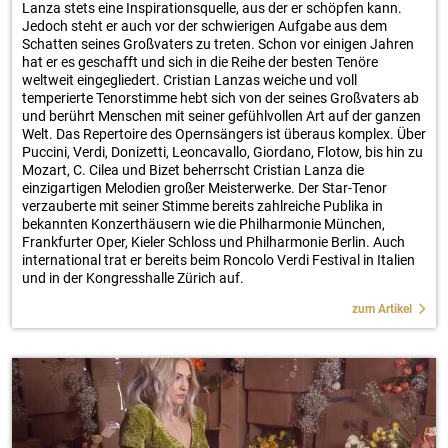
Lanza stets eine Inspirationsquelle, aus der er schöpfen kann.
Jedoch steht er auch vor der schwierigen Aufgabe aus dem
Schatten seines Großvaters zu treten. Schon vor einigen Jahren
hat er es geschafft und sich in die Reihe der besten Tenöre
weltweit eingegliedert. Cristian Lanzas weiche und voll
temperierte Tenorstimme hebt sich von der seines Großvaters ab
und berührt Menschen mit seiner gefühlvollen Art auf der ganzen
Welt. Das Repertoire des Opernsängers ist überaus komplex. Über
Puccini, Verdi, Donizetti, Leoncavallo, Giordano, Flotow, bis hin zu
Mozart, C. Cilea und Bizet beherrscht Cristian Lanza die
einzigartigen Melodien großer Meisterwerke. Der Star-Tenor
verzauberte mit seiner Stimme bereits zahlreiche Publika in
bekannten Konzerthäusern wie die Philharmonie München,
Frankfurter Oper, Kieler Schloss und Philharmonie Berlin. Auch
international trat er bereits beim Roncolo Verdi Festival in Italien
und in der Kongresshalle Zürich auf.
zum Artikel